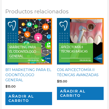
Productos relacionados
B11 MARKETING PARA EL
C06 APICECTOMÍA II
ODONTÓLOGO
TÉCNICAS AVANZADAS
GENERAL
$
15.00
$
15.00
AÑADIR AL
CARRITO
AÑADIR AL
CARRITO