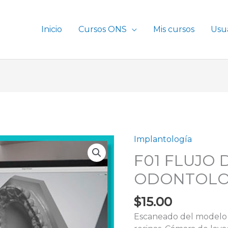
Inicio
Cursos ONS
Mis cursos
Usua
Implantología
F01
FLUJO
F01 FLUJO 
DIGITAL
ODONTOLO
3D
EN
$
15.00
ODONTOLOGÍA
cantidad
Escaneado del modelo 