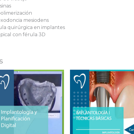
sinas
polimerización
 exodoncia mesiodens
rula quirúrgica en implantes
apical con férula 3D
s