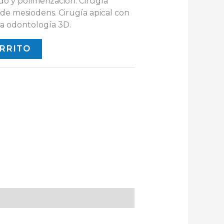
do y polimerización. Cirugía
 de mesiodens. Cirugía apical con
la odontología 3D.
ARRITO