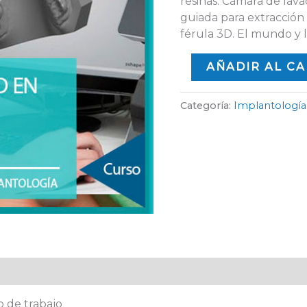
resinas. Cámara de lava
guiada para extracción
férula 3D. El mundo y 
AÑADIR AL C
Categoría:
Implantología
 de trabajo